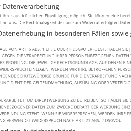
ur Datenverarbeitung
Ihrer ausdrücklichen Einwilligung möglich. Sie können eine bereits
il an uns. Die Rechtmäßigkeit der bis zum Widerruf erfolgten Dat
Datenerhebung in besonderen Fällen sowie 
 VON ART. 6 ABS. 1 LIT. E ODER F DSGVO ERFOLGT, HABEN SIE J
, GEGEN DIE VERARBEITUNG IHRER PERSONENBEZOGENEN DATEN W
ES PROFILING. DIE JEWEILIGE RECHTSGRUNDLAGE, AUF DENEN EI
 WIDERSPRUCH EINLEGEN, WERDEN WIR IHRE BETROFFENEN PER
INGENDE SCHUTZWÜRDIGE GRÜNDE FÜR DIE VERARBEITUNG NACHWE
EITUNG DIENT DER GELTENDMACHUNG, AUSÜBUNG ODER VERTEID
RARBEITET, UM DIREKTWERBUNG ZU BETREIBEN, SO HABEN SIE D
NENBEZOGENER DATEN ZUM ZWECKE DERARTIGER WERBUNG EINZUL
 VERBINDUNG STEHT. WENN SIE WIDERSPRECHEN, WERDEN IHRE
G VERWENDET (WIDERSPRUCH NACH ART. 21 ABS. 2 DSGVO).
ändigen Aufsichtsbehörde